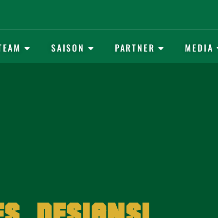
TEAM
SAISON
PARTNER
MEDIA
E
S
D
E
S
I
G
N
S
!