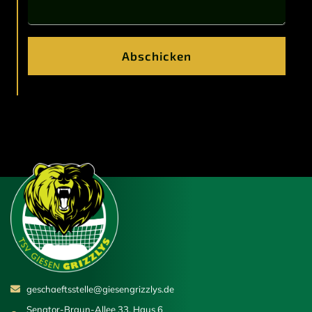
Abschicken
geschaeftsstelle@giesengrizzlys.de
Senator-Braun-Allee 33, Haus 6