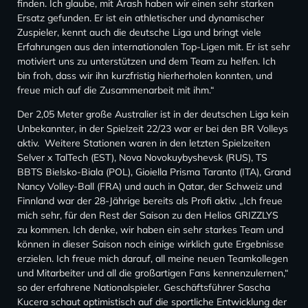
finden. Ich glaube, mit Arash haben wir einen sehr starken
Ersatz gefunden. Er ist ein athletischer und dynamischer
Zuspieler, kennt auch die deutsche Liga und bringt viele
Erfahrungen aus den internationalen Top-Ligen mit. Er ist sehr
motiviert uns zu unterstützen und dem Team zu helfen. Ich
bin froh, dass wir ihn kurzfristig hierherholen konnten, und
freue mich auf die Zusammenarbeit mit ihm.“
Der 2,05 Meter große Australier ist in der deutschen Liga kein
Unbekannter, in der Spielzeit 22/23 war er bei den BR Volleys
aktiv. Weitere Stationen waren in den letzten Spielzeiten
Selver x TalTech (EST), Nova Novokuybyshevsk (RUS), TS
BBTS Bielsko-Biala (POL), Gioiella Prisma Taranto (ITA), Grand
Nancy Volley-Ball (FRA) und auch in Qatar, der Schweiz und
Finnland war der 28-Jährige bereits als Profi aktiv. „Ich freue
mich sehr, für den Rest der Saison zu den Helios GRIZZLYS
zu kommen. Ich denke, wir haben ein sehr starkes Team und
können in dieser Saison noch einige wirklich gute Ergebnisse
erzielen. Ich freue mich darauf, all meine neuen Teamkollegen
und Mitarbeiter und all die großartigen Fans kennenzulernen,“
so der erfahrene Nationalspieler. Geschäftsführer Sascha
Kucera schaut optimistisch auf die sportliche Entwicklung der