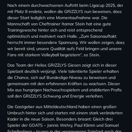
Nach einem durchwachsenen Auftritt beim Ligacup 2025, der
mit Platz 8 endete, wollen die GRIZZLYS nun beweisen, dass
dieser Start lediglich eine Momentaufnahme war. Die
Mannschaft von Cheftrainer Itamar Stein hat eine gute
Trainingswoche hinter sich und reist entsprechend
optimistisch und motiviert nach Halle. „Zum Saisonauftakt
herrscht immer besondere Spannung. Wir wollen zeigen, dass
wir bereit sind, unsere Qualität aufs Feld bringen und unsere
Fans mit starkem Volleyball begeistern“, so Stein.
Das Team der Helios GRIZZLYS Giesen zeigt sich in dieser
Spielzeit deutlich verjüngt. Viele talentierte Spieler erhalten
die Chance, sich auf Bundesliga-Niveau zu beweisen und
gemeinsam mit den erfahrenen Kräften zu wachsen. Dieser
Mix aus hungrigen Nachwuchsspielern und etablierten Profis
soll den GRIZZLYS Schwung und Energie verleihen.
Die Gastgeber aus Mitteldeutschland haben einen großen
Umbruch hinter sich und starten mit einem stark veränderten
Kader in die neue Saison. Besonders brisant: Gleich drei
Spieler der GOATS – Jannis Wehry, Paul Klimm und Samuel
Schellenberg – trugen in der vergangenen Spielzeit noch das