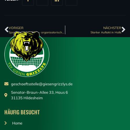
VORIGER
NÄCHSTER
Sportlich ausbaufähig – organisatorisch Top
Starker Auftakt in Halle
geschaeftsstelle@giesengrizzlys.de
Senator-Braun-Allee 33, Haus 6
31135 Hildesheim
HÄUFIG BESUCHT
Home