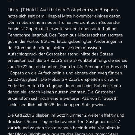
Libero JT Hatch. Auch bei den Gastgebern vom Bosporus
hatte sich seit dem Hinspiel Mitte November einiges getan.
Denn neben einem neuen Trainer, verdient auch Superstar
Earvin N´Gapeth mittlerweile seinen Lebensunterhalt bei
Fenerbahce Istanbul. Das Team aus Niedersachsen startete
gut in die Partie. Trotz verletzungsbedingten Änderungen in
der Stammaufstellung, hielten sie dem massiven
Aufschlagdruck der Gastgeber stand. Mitte des Satzes
erspielten sich die GRIZZLYS eine 3-Punkteführung, die sie bis
zum 19:22 halten konnten. Dann trat Außenangreifer Earvin N
´Gapeth an die Aufschlaglinie und ebnete den Weg für den
22:22-Ausgleich. Die Helios GRIZZLYs erspielten sich zum
Ende des ersten Durchgangs dann noch vier Satzbälle, von
denen sie jedoch keinen nutzen konnten. Die Gastgeber
erkämpften sich nach einem weiteren Ass von N´Gapeth
schlussendlich mit 30:28 den knappen Satzgewinn.
Die GRIZZLYS blieben im Satz Nummer 2 weiter effektiv und
druckvoll. Schnell lagen die favorisierten Gastgeber mit 2:7
zurück und zeigten sich durchaus beeindruckt. Vor allem in
der Block-Feldabwehr agierte das Team von Itamar Stein