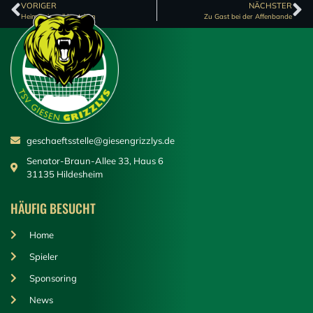
VORIGER
NÄCHSTER
Heimserie soll bestehen
Zu Gast bei der Affenbande
geschaeftsstelle@giesengrizzlys.de
Senator-Braun-Allee 33, Haus 6
31135 Hildesheim
HÄUFIG BESUCHT
Home
Spieler
Sponsoring
News