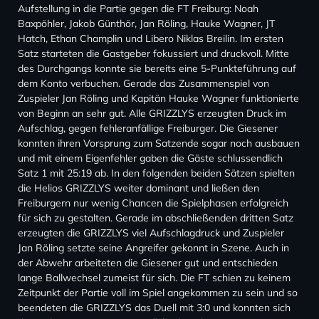
Aufstellung in die Partie gegen die FT Freiburg: Noah
Baxpöhler, Jakob Günthör, Jan Röling, Hauke Wagner, JT
Hatch, Ethan Champlin und Libero Niklas Breilin. Im ersten
Satz starteten die Gastgeber fokussiert und druckvoll. Mitte
des Durchgangs konnte sie bereits eine 5-Punkteführung auf
dem Konto verbuchen. Gerade das Zusammenspiel von
Zuspieler Jan Röling und Kapitän Hauke Wagner funktionierte
von Beginn an sehr gut. Alle GRIZZLYS erzeugten Druck im
Aufschlag, gegen fehleranfällige Freiburger. Die Giesener
konnten ihren Vorsprung zum Satzende sogar noch ausbauen
und mit einem Eigenfehler gaben die Gäste schlussendlich
Satz 1 mit 25:19 ab. In den folgenden beiden Sätzen spielten
die Helios GRIZZLYS weiter dominant und ließen den
Freiburgern nur wenig Chancen die Spielphasen erfolgreich
für sich zu gestalten. Gerade im abschließenden dritten Satz
erzeugten die GRIZZLYS viel Aufschlagdruck und Zuspieler
Jan Röling setzte seine Angreifer gekonnt in Szene. Auch in
der Abwehr arbeiteten die Giesener gut und entschieden
lange Ballwechsel zumeist für sich. Die FT schien zu keinem
Zeitpunkt der Partie voll im Spiel angekommen zu sein und so
beendeten die GRIZZLYS das Duell mit 3:0 und konnten sich